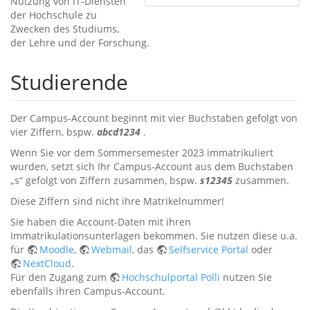
Nutzung von IT-Diensten
der Hochschule zu
Zwecken des Studiums,
der Lehre und der Forschung.
Studierende
Der Campus-Account beginnt mit vier Buchstaben gefolgt von
vier Ziffern, bspw.
abcd1234
.
Wenn Sie vor dem Sommersemester 2023 immatrikuliert
wurden, setzt sich Ihr Campus-Account aus dem Buchstaben
„s“ gefolgt von Ziffern zusammen, bspw.
s12345
zusammen.
Diese Ziffern sind nicht ihre Matrikelnummer!
Sie haben die Account-Daten mit ihren
Immatrikulationsunterlagen bekommen. Sie nutzen diese u.a.
für
Moodle
,
Webmail
, das
Selfservice Portal
oder
NextCloud
.
Für den Zugang zum
Hochschulportal Polli
nutzen Sie
ebenfalls ihren Campus-Account.